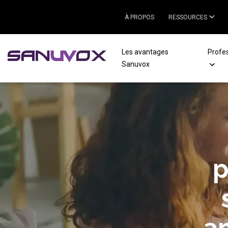
À PROPOS
RESSOURCES
Les avantages
Profe
Sanuvox
p
a