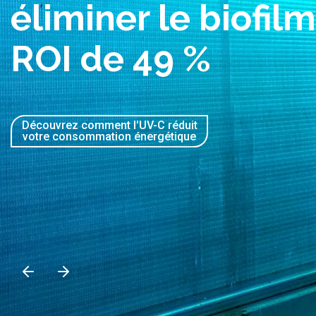
bioaérosols grâce 
désinfection UVC 
Découvrez la gestion des
bioaérosols