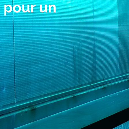
à la
!