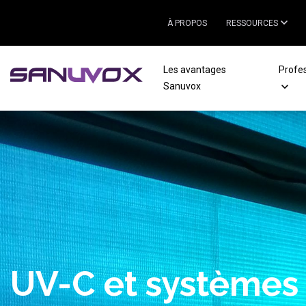
À PROPOS
RESSOURCES
Les avantages
Profe
Sanuvox
Qualité de l’air da
écoles : gestion d