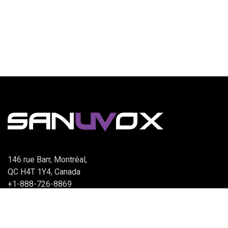
146 rue Barr, Montréal,
QC H4T 1Y4, Canada
+1-888-726-8869
info@sanuvox.com